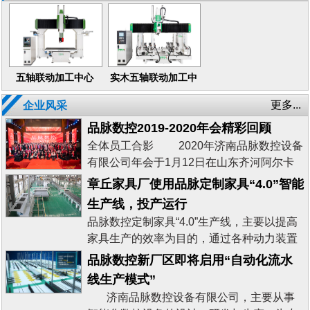
五轴联动加工中心
实木五轴联动加工中
心
更多...
企业风采
品脉数控2019-2020年会精彩回顾
全体员工合影 2020年济南品脉数控设备
有限公司年会于1月12日在山东齐河阿尔卡
迪亚大酒店盛大举行。本届年会以“新起点、
章丘家具厂使用品脉定制家具“4.0”智能
新征程、新未来”为主题，各级领导、各地优
生产线，投产运行
秀经销商代表、供应商以及品脉数控全体员
品脉数控定制家具“4.0”生产线，主要以提高
工共同出席本次会议，300余人齐聚一堂，
家具生产的效率为目的，通过各种动力装置
共同分享品脉数控2019年所取得的发展成果
配合机械设备，实现不间断的无人化作业。
品脉数控新厂区即将启用“自动化流水
以及2020的规划与目标。 2020年...
什么是品脉定制家具自动化生产线 品
线生产模式”
脉定制家具自动化生产线，是根据家具生产
济南品脉数控设备有限公司，主要从事
需求来设计的一种智能化、自动化生产系