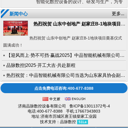
智能化数控设备的设计、研发与生产，为专
统。由数控开料机、下料机器人，封边机主
业家具制造商提供工业4.0定制家具生产线及
机通过式...
更多...
新闻中心
智能工厂整体规划解决方案。 公司新厂
区，坐落于山东齐河经济开发区，占地
热烈祝贺 山东中创地产 赵家庄B-1地块项目奠基仪式圆满成功！
61394㎡，具备年生产5000台数控设备的能
力。 &nbs...
热烈祝贺 山东中创地产 赵家庄B-1地块项目奠基仪式
圆满成功！
【迎风而上·势不可挡·赢战2025】中品智能机械有限公司2024-2025年度盛典暨新春晚会圆满成功！
品脉数控|2025·开工大吉·共赴新程
热烈祝贺：中品智能机械有限公司当选为山东家具协会副会长单位
点击免费电话咨询:400-677-8388
济南品脉数控设备有限公司
鲁ICP备13011372号-4
电话:400-677-8388 手机:17667343803
地址:济南市历城区唐王镇柴家工业园
技术支持：
品脉数控
51La