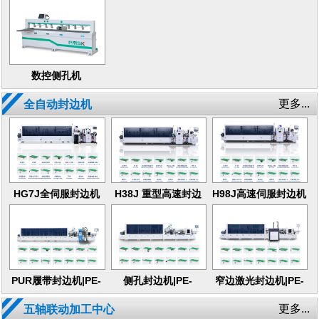
中心
中心
数控侧孔机
更多...
全自动封边机
HG7J全伺服封边机
H38J 重型高速封边
H98J高速伺服封边机
机
PUR履带封边机|PE-
侧孔封边机|PE-
窄边激光封边机|PE-
539J-SU
668JC-2S
768J-UL
更多...
五轴联动加工中心