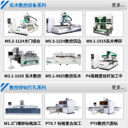
工中心
中心
机
更多...
实木数控设备系列
M5.2-1124木门综合
M5.3-1224数控四边
M9.1-1515实木榫卯
加工中心
锯加工中心
五轴
M3.1-1020 实木数控
M5.1-0825数控实木
P4高精度丝杆加工中
开料机
门形机
心
更多...
数控排钻打孔系列
M1.2门墙柜钻铣加工
PT6.7 钻铣复合加工
PT6数控六面钻