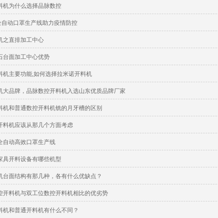
料机为什么选择品脉数控
5全自动口罩生产线助力疫情防控
机之直排加工中心
石台面加工中心优势
料机主要功能,如何选择拉米诺开料机
1
2
3
机大品牌，品脉数控开料机入选山东优质品牌厂家
料机和普通数控开料机铣的月牙槽的区别
开料机应该从那几个方面考虑
全自动高效口罩生产线
家具开料设备有哪些机型
机台面结构有那几种，各有什么优缺点？
控开料机与双工位数控开料机相比的优劣势
料机和普通开料机有什么不同？