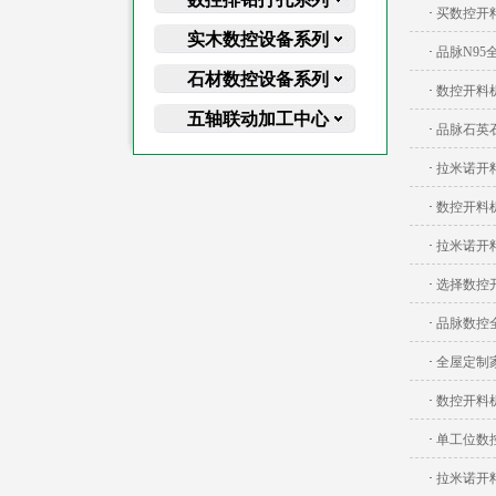
·
买数控开
实木数控设备系列
·
品脉N9
石材数控设备系列
·
数控开料
五轴联动加工中心
·
品脉石英
·
拉米诺开
·
数控开料
·
拉米诺开
·
选择数控
·
品脉数控
·
全屋定制
·
数控开料
·
单工位数
·
拉米诺开