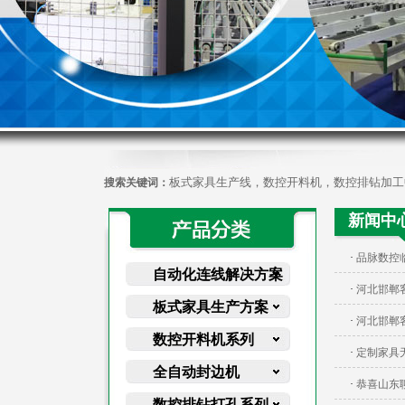
板式家具生产线，数控开料机，数控排钻加工
搜索关键词：
新闻中
·
品脉数控
自动化连线解决方案
·
河北邯郸
板式家具生产方案
·
河北邯郸
数控开料机系列
·
定制家具
全自动封边机
·
恭喜山东
数控排钻打孔系列